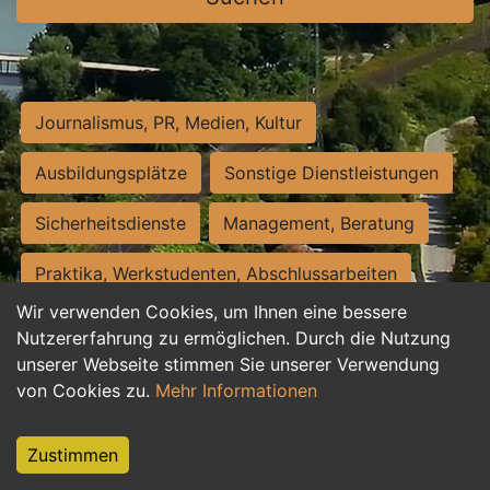
Journalismus, PR, Medien, Kultur
Ausbildungsplätze
Sonstige Dienstleistungen
Sicherheitsdienste
Management, Beratung
Praktika, Werkstudenten, Abschlussarbeiten
Wir verwenden Cookies, um Ihnen eine bessere
Personalwesen
Assistenz, Sekretariat
Nutzererfahrung zu ermöglichen. Durch die Nutzung
unserer Webseite stimmen Sie unserer Verwendung
Hilfskräfte, Aushilfs- und Nebenjobs
von Cookies zu.
Mehr Informationen
Einkauf, Logistik, Materialwirtschaft
Zustimmen
Weiterbildung, Studium, duale Ausbildung