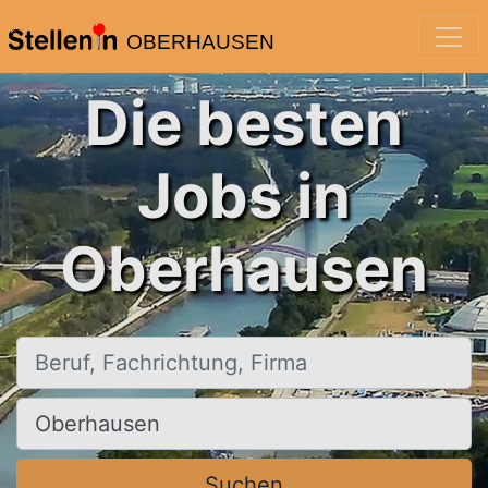
OBERHAUSEN
Die besten
Jobs in
Oberhausen
Beruf, Fachrichtung, Firma
Ort, Stadt
Suchen