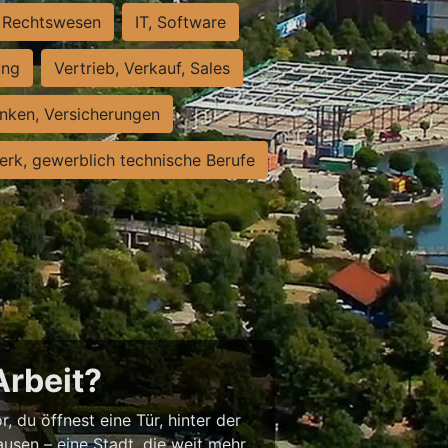
Rechtswesen
IT, Software
ung
Vertrieb, Verkauf, Sales
nken, Versicherungen
rk, gewerblich technische Berufe
Arbeit?
, du öffnest eine Tür, hinter der
usen – eine Stadt, die weit mehr