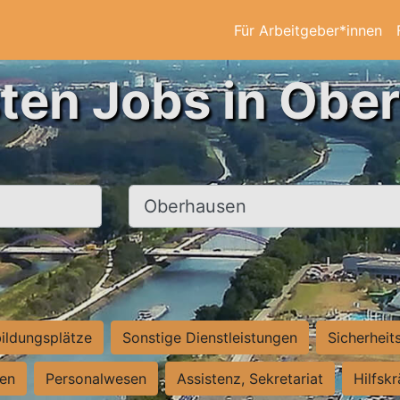
Für Arbeitgeber*innen
sten Jobs in Obe
Ort, Stadt
ildungsplätze
Sonstige Dienstleistungen
Sicherheit
ten
Personalwesen
Assistenz, Sekretariat
Hilfsk