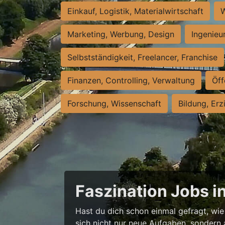
Einkauf, Logistik, Materialwirtschaft
W
Marketing, Werbung, Design
Ingenieu
Selbstständigkeit, Freelancer, Franchise
Finanzen, Controlling, Verwaltung
Öff
Forschung, Wissenschaft
Bildung, Erz
Faszination Jobs i
Hast du dich schon einmal gefragt, wie 
sich nicht nur neue Aufgaben, sondern 