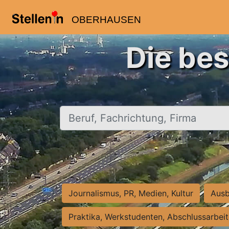
OBERHAUSEN
Die be
Beruf, Fachrichtung, Firma
Journalismus, PR, Medien, Kultur
Ausb
Praktika, Werkstudenten, Abschlussarbei