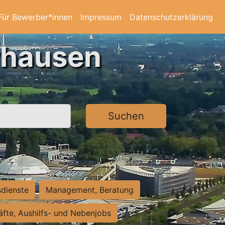
Für Bewerber*innen
Impressum
Datenschutzerklärung
rhausen
Suchen
sdienste
Management, Beratung
räfte, Aushilfs- und Nebenjobs