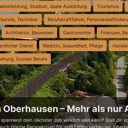
eiterbildung, Studium, duale Ausbildung
Tourismus
rberufe, Techniker
Berufskraftfahrer, Personenbeförder
Architektur, Bauwesen
Gastronomie
Finanzen, Ba
entlicher Dienst
Medizin, Gesundheit, Pflege
Handwe
iehung, Soziale Berufe
n Oberhausen – Mehr als nur 
spannend dein nächster Job wirklich sein kann? Stell dir vor
auch frische Perspektiven für dein Leben verbergen. Oberha