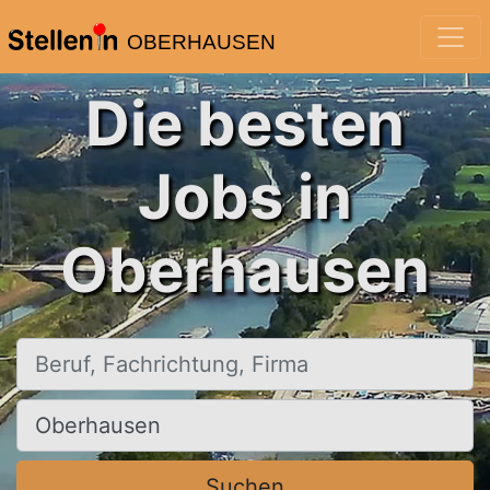
OBERHAUSEN
Die besten
Jobs in
Oberhausen
Beruf, Fachrichtung, Firma
Ort, Stadt
Suchen