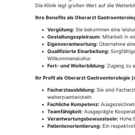
Die Klinik legt großen Wert auf die Weiterb
Ihre Benefits als Oberarzt Gastroenterol
Vergütung:
Sie bekommen eine leistun
Gestaltungsspielraum:
Mitarbeit in e
Eigenverantwortung:
Übernahme einer
Qualifizierte Einarbeitung:
Sorgfältig
Willkommenskultur.
Fort- und Weiterbildung:
Zugang zu ex
Ihr Profil als Oberarzt Gastroenterologie
Facharztausbildung:
Sie sind Facharzt
weiterzuentwickeln.
Fachliche Kompetenz:
Ausgezeichnete
Teamfähigkeit:
Ausgeprägte Kooperatio
Verantwortungsbewusstsein:
Hohe Be
Patientenorientierung:
Ein respektvol