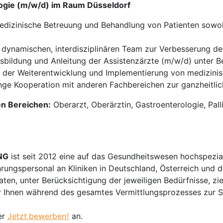
logie (m/w/d) im Raum Düsseldorf
izinische Betreuung und Behandlung von Patienten sowohl
 dynamischen, interdisziplinären Team zur Verbesserung de
bildung und Anleitung der Assistenzärzte (m/w/d) unter Be
 der Weiterentwicklung und Implementierung von medizini
ge Kooperation mit anderen Fachbereichen zur ganzheitlic
en Bereichen:
Oberarzt, Oberärztin, Gastroenterologie, Pal
NG
ist seit 2012 eine auf das Gesundheitswesen hochspezial
hrungspersonal an Kliniken in Deutschland, Österreich und d
en, unter Berücksichtigung der jeweiligen Bedürfnisse, zi
 Ihnen während des gesamtes Vermittlungsprozesses zur Sei
er
Jetzt bewerben!
an.