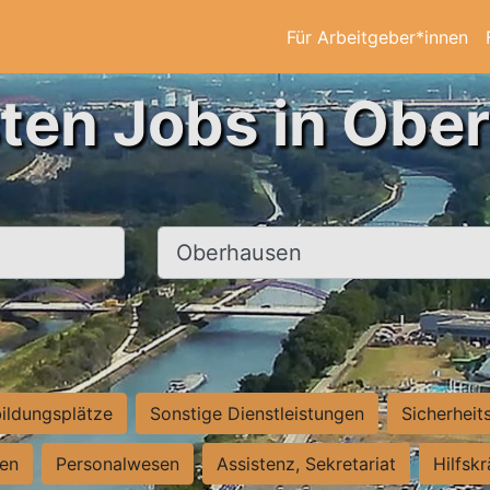
Für Arbeitgeber*innen
sten Jobs in Obe
Ort, Stadt
ildungsplätze
Sonstige Dienstleistungen
Sicherheit
ten
Personalwesen
Assistenz, Sekretariat
Hilfsk