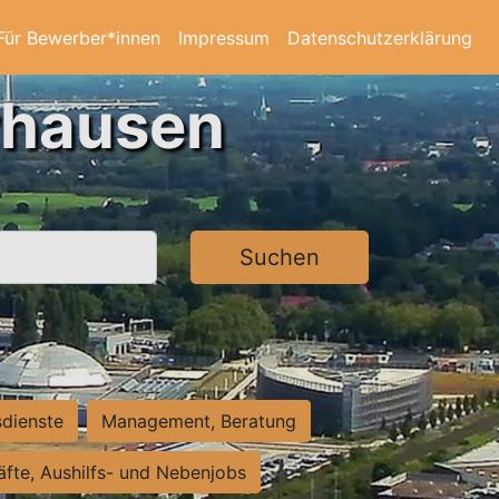
Für Bewerber*innen
Impressum
Datenschutzerklärung
rhausen
Suchen
sdienste
Management, Beratung
räfte, Aushilfs- und Nebenjobs