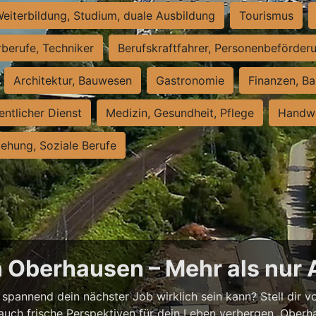
eiterbildung, Studium, duale Ausbildung
Tourismus
rberufe, Techniker
Berufskraftfahrer, Personenbeförder
Architektur, Bauwesen
Gastronomie
Finanzen, Ba
entlicher Dienst
Medizin, Gesundheit, Pflege
Handwe
iehung, Soziale Berufe
n Oberhausen – Mehr als nur 
spannend dein nächster Job wirklich sein kann? Stell dir vor
auch frische Perspektiven für dein Leben verbergen. Oberha