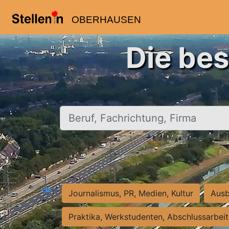
OBERHAUSEN
Die be
Beruf, Fachrichtung, Firma
Journalismus, PR, Medien, Kultur
Ausb
Praktika, Werkstudenten, Abschlussarbei