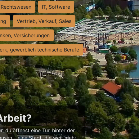
Rechtswesen
IT, Software
ung
Vertrieb, Verkauf, Sales
nken, Versicherungen
rk, gewerblich technische Berufe
Arbeit?
, du öffnest eine Tür, hinter der
usen – eine Stadt, die weit mehr