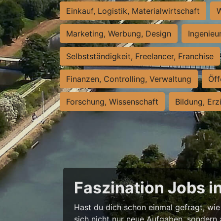
Einkauf, Logistik, Materialwirtschaft
W
Marketing, Werbung, Design
Ingenieu
Selbstständigkeit, Freelancer, Franchise
Finanzen, Controlling, Verwaltung
Öff
Forschung, Wissenschaft
Bildung, Erz
Faszination Jobs i
Hast du dich schon einmal gefragt, wie 
sich nicht nur neue Aufgaben, sondern 