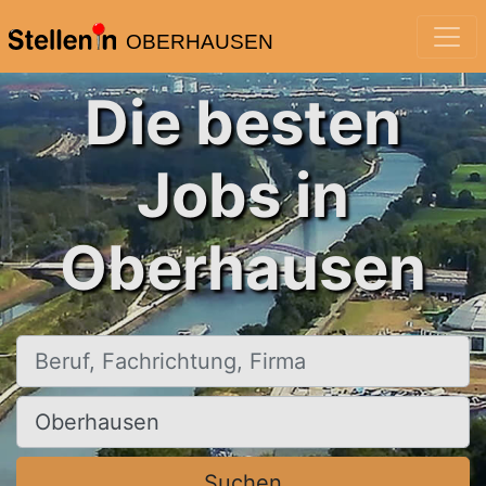
OBERHAUSEN
Die besten
Jobs in
Oberhausen
Beruf, Fachrichtung, Firma
Ort, Stadt
Suchen