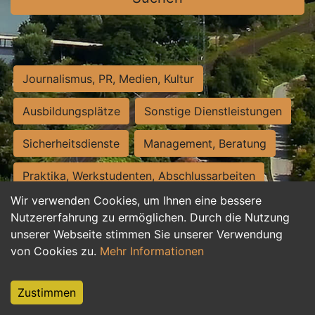
Journalismus, PR, Medien, Kultur
Ausbildungsplätze
Sonstige Dienstleistungen
Sicherheitsdienste
Management, Beratung
Praktika, Werkstudenten, Abschlussarbeiten
Wir verwenden Cookies, um Ihnen eine bessere
Personalwesen
Assistenz, Sekretariat
Nutzererfahrung zu ermöglichen. Durch die Nutzung
unserer Webseite stimmen Sie unserer Verwendung
Hilfskräfte, Aushilfs- und Nebenjobs
von Cookies zu.
Mehr Informationen
Einkauf, Logistik, Materialwirtschaft
Zustimmen
Weiterbildung, Studium, duale Ausbildung