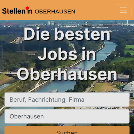
OBERHAUSEN
Die besten
Jobs in
Oberhausen
Beruf, Fachrichtung, Firma
Ort, Stadt
Suchen