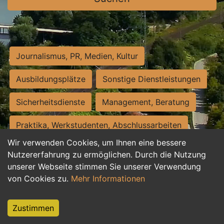
Journalismus, PR, Medien, Kultur
Ausbildungsplätze
Sonstige Dienstleistungen
Sicherheitsdienste
Management, Beratung
Praktika, Werkstudenten, Abschlussarbeiten
Wir verwenden Cookies, um Ihnen eine bessere
Personalwesen
Assistenz, Sekretariat
Nutzererfahrung zu ermöglichen. Durch die Nutzung
unserer Webseite stimmen Sie unserer Verwendung
Hilfskräfte, Aushilfs- und Nebenjobs
von Cookies zu.
Mehr Informationen
Einkauf, Logistik, Materialwirtschaft
Zustimmen
Weiterbildung, Studium, duale Ausbildung