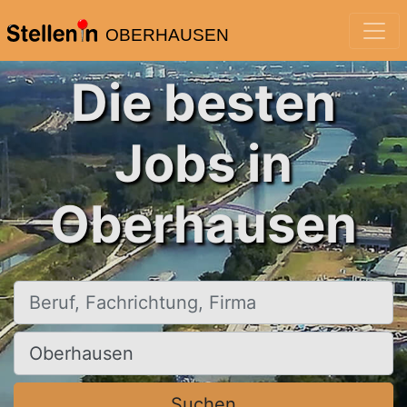
OBERHAUSEN
Die besten
Jobs in
Oberhausen
Beruf, Fachrichtung, Firma
Ort, Stadt
Suchen