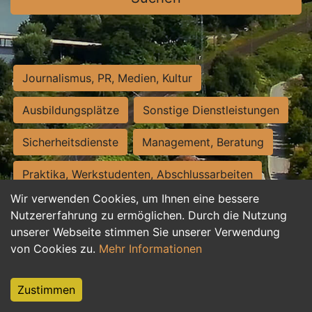
Journalismus, PR, Medien, Kultur
Ausbildungsplätze
Sonstige Dienstleistungen
Sicherheitsdienste
Management, Beratung
Praktika, Werkstudenten, Abschlussarbeiten
Wir verwenden Cookies, um Ihnen eine bessere
Personalwesen
Assistenz, Sekretariat
Nutzererfahrung zu ermöglichen. Durch die Nutzung
unserer Webseite stimmen Sie unserer Verwendung
Hilfskräfte, Aushilfs- und Nebenjobs
von Cookies zu.
Mehr Informationen
Einkauf, Logistik, Materialwirtschaft
Zustimmen
Weiterbildung, Studium, duale Ausbildung