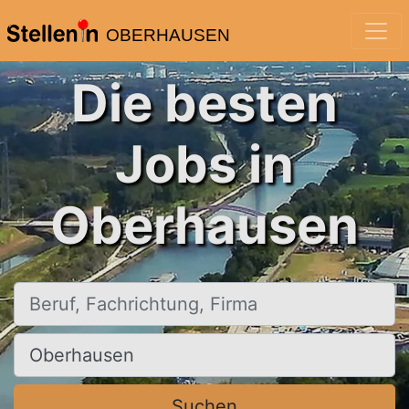
OBERHAUSEN
Die besten
Jobs in
Oberhausen
Beruf, Fachrichtung, Firma
Ort, Stadt
Suchen