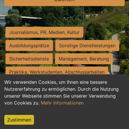
Journalismus, PR, Medien, Kultur
Ausbildungsplätze
Sonstige Dienstleistungen
Sicherheitsdienste
Management, Beratung
Praktika, Werkstudenten, Abschlussarbeiten
Wir verwenden Cookies, um Ihnen eine bessere
Personalwesen
Assistenz, Sekretariat
Nutzererfahrung zu ermöglichen. Durch die Nutzung
unserer Webseite stimmen Sie unserer Verwendung
Hilfskräfte, Aushilfs- und Nebenjobs
von Cookies zu.
Mehr Informationen
Einkauf, Logistik, Materialwirtschaft
Zustimmen
Weiterbildung, Studium, duale Ausbildung