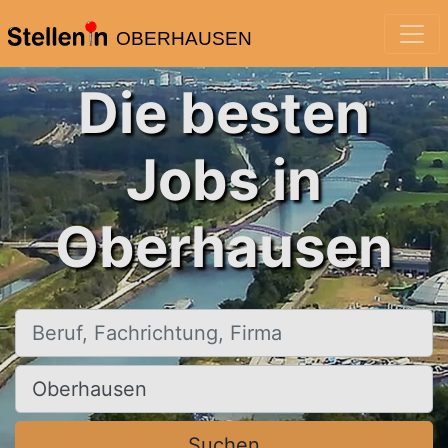
OBERHAUSEN
Die besten
Jobs in
Oberhausen
Beruf, Fachrichtung, Firma
Ort, Stadt
Suchen