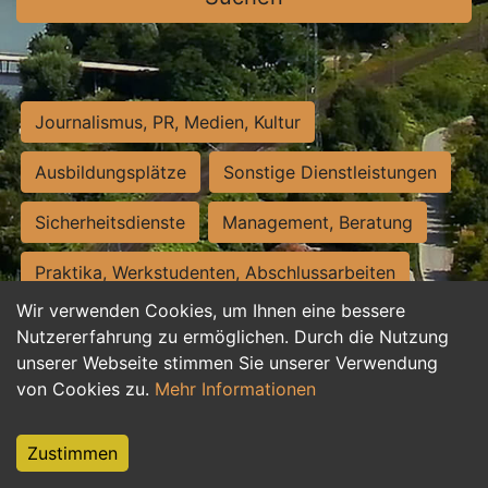
Journalismus, PR, Medien, Kultur
Ausbildungsplätze
Sonstige Dienstleistungen
Sicherheitsdienste
Management, Beratung
Praktika, Werkstudenten, Abschlussarbeiten
Wir verwenden Cookies, um Ihnen eine bessere
Personalwesen
Assistenz, Sekretariat
Nutzererfahrung zu ermöglichen. Durch die Nutzung
unserer Webseite stimmen Sie unserer Verwendung
Hilfskräfte, Aushilfs- und Nebenjobs
von Cookies zu.
Mehr Informationen
Einkauf, Logistik, Materialwirtschaft
Zustimmen
Weiterbildung, Studium, duale Ausbildung