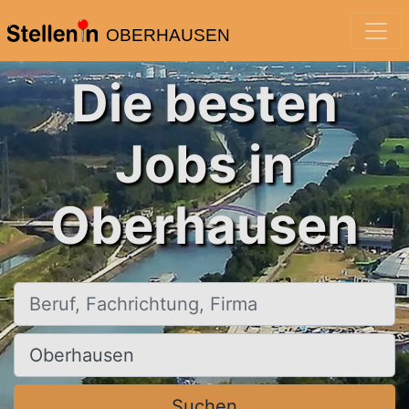
OBERHAUSEN
Die besten
Jobs in
Oberhausen
Beruf, Fachrichtung, Firma
Ort, Stadt
Suchen