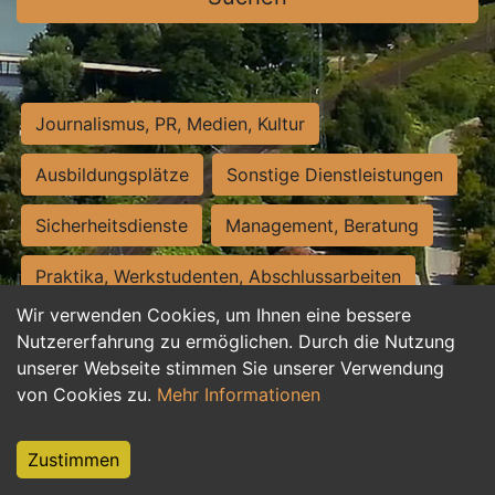
Journalismus, PR, Medien, Kultur
Ausbildungsplätze
Sonstige Dienstleistungen
Sicherheitsdienste
Management, Beratung
Praktika, Werkstudenten, Abschlussarbeiten
Wir verwenden Cookies, um Ihnen eine bessere
Personalwesen
Assistenz, Sekretariat
Nutzererfahrung zu ermöglichen. Durch die Nutzung
unserer Webseite stimmen Sie unserer Verwendung
Hilfskräfte, Aushilfs- und Nebenjobs
von Cookies zu.
Mehr Informationen
Einkauf, Logistik, Materialwirtschaft
Zustimmen
Weiterbildung, Studium, duale Ausbildung