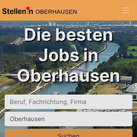
OBERHAUSEN
Die besten
Jobs in
Oberhausen
Beruf, Fachrichtung, Firma
Ort, Stadt
Suchen