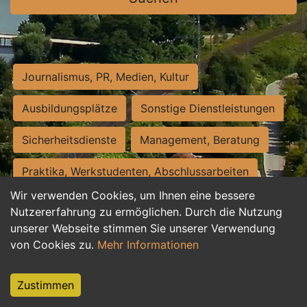
Journalismus, PR, Medien, Kultur
Ausbildungsplätze
Sonstige Dienstleistungen
Sicherheitsdienste
Management, Beratung
Praktika, Werkstudenten, Abschlussarbeiten
Wir verwenden Cookies, um Ihnen eine bessere
Personalwesen
Assistenz, Sekretariat
Nutzererfahrung zu ermöglichen. Durch die Nutzung
unserer Webseite stimmen Sie unserer Verwendung
Hilfskräfte, Aushilfs- und Nebenjobs
von Cookies zu.
Mehr Informationen
Einkauf, Logistik, Materialwirtschaft
Zustimmen
Weiterbildung, Studium, duale Ausbildung