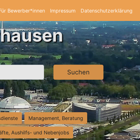
Für Bewerber*innen
Impressum
Datenschutzerklärung
rhausen
Suchen
sdienste
Management, Beratung
räfte, Aushilfs- und Nebenjobs