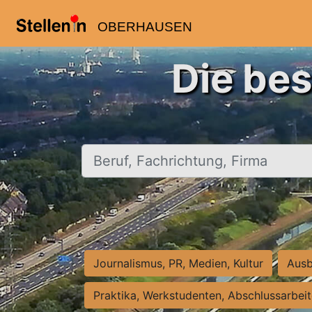
OBERHAUSEN
Die be
Beruf, Fachrichtung, Firma
Journalismus, PR, Medien, Kultur
Ausb
Praktika, Werkstudenten, Abschlussarbei