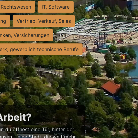
Rechtswesen
IT, Software
ung
Vertrieb, Verkauf, Sales
nken, Versicherungen
rk, gewerblich technische Berufe
Arbeit?
, du öffnest eine Tür, hinter der
usen – eine Stadt, die weit mehr