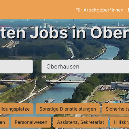
Für Arbeitgeber*innen
sten Jobs in Obe
Ort, Stadt
ildungsplätze
Sonstige Dienstleistungen
Sicherheit
ten
Personalwesen
Assistenz, Sekretariat
Hilfsk