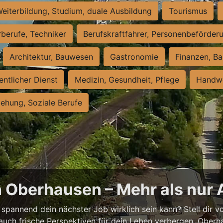
eiterbildung, Studium, duale Ausbildung
Tourismus
rberufe, Techniker
Berufskraftfahrer, Personenbeförder
Architektur, Bauwesen
Gastronomie
Finanzen, Ba
entlicher Dienst
Medizin, Gesundheit, Pflege
Handwe
iehung, Soziale Berufe
n Oberhausen – Mehr als nur 
spannend dein nächster Job wirklich sein kann? Stell dir vor
auch frische Perspektiven für dein Leben verbergen. Oberha