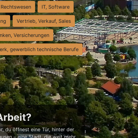
Rechtswesen
IT, Software
ung
Vertrieb, Verkauf, Sales
nken, Versicherungen
rk, gewerblich technische Berufe
Arbeit?
, du öffnest eine Tür, hinter der
usen – eine Stadt, die weit mehr