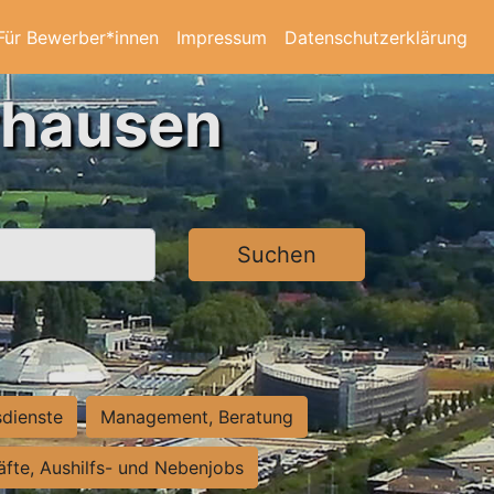
Für Bewerber*innen
Impressum
Datenschutzerklärung
rhausen
Suchen
sdienste
Management, Beratung
räfte, Aushilfs- und Nebenjobs