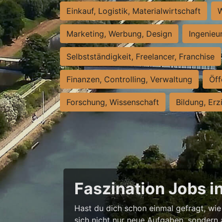
Einkauf, Logistik, Materialwirtschaft
W
Marketing, Werbung, Design
Ingenieu
Selbstständigkeit, Freelancer, Franchise
Finanzen, Controlling, Verwaltung
Öff
Forschung, Wissenschaft
Bildung, Erz
Faszination Jobs i
Hast du dich schon einmal gefragt, wie 
sich nicht nur neue Aufgaben, sondern 