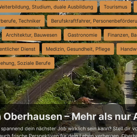
eiterbildung, Studium, duale Ausbildung
Tourismus
rberufe, Techniker
Berufskraftfahrer, Personenbeförder
Architektur, Bauwesen
Gastronomie
Finanzen, Ba
entlicher Dienst
Medizin, Gesundheit, Pflege
Handwe
iehung, Soziale Berufe
n Oberhausen – Mehr als nur 
spannend dein nächster Job wirklich sein kann? Stell dir vor
auch frische Perspektiven für dein Leben verbergen. Oberha