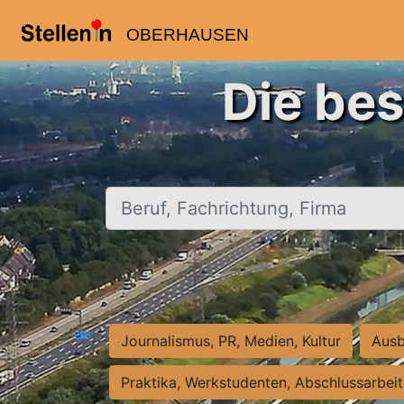
OBERHAUSEN
Die be
Beruf, Fachrichtung, Firma
Journalismus, PR, Medien, Kultur
Ausb
Praktika, Werkstudenten, Abschlussarbei