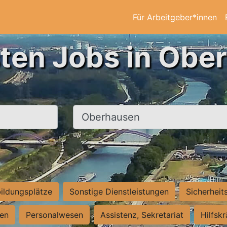
Für Arbeitgeber*innen
sten Jobs in Obe
Ort, Stadt
ildungsplätze
Sonstige Dienstleistungen
Sicherheit
ten
Personalwesen
Assistenz, Sekretariat
Hilfsk