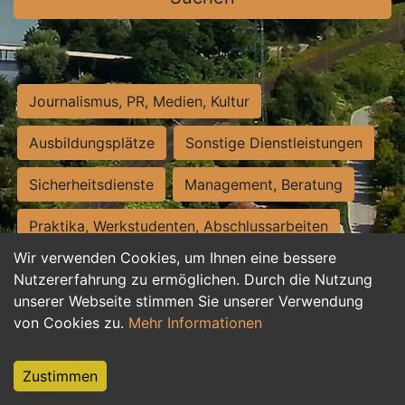
Journalismus, PR, Medien, Kultur
Ausbildungsplätze
Sonstige Dienstleistungen
Sicherheitsdienste
Management, Beratung
Praktika, Werkstudenten, Abschlussarbeiten
Wir verwenden Cookies, um Ihnen eine bessere
Personalwesen
Assistenz, Sekretariat
Nutzererfahrung zu ermöglichen. Durch die Nutzung
unserer Webseite stimmen Sie unserer Verwendung
Hilfskräfte, Aushilfs- und Nebenjobs
von Cookies zu.
Mehr Informationen
Einkauf, Logistik, Materialwirtschaft
Zustimmen
Weiterbildung, Studium, duale Ausbildung