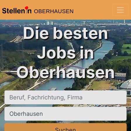
OBERHAUSEN
Die besten
Jobs in
Oberhausen
Beruf, Fachrichtung, Firma
Ort, Stadt
Suchen