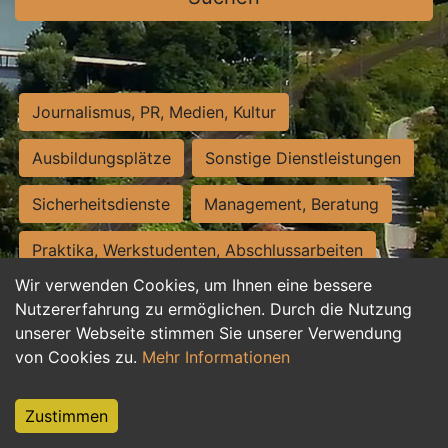
Journalismus, PR, Medien, Kultur
Ausbildungsplätze
Sonstige Dienstleistungen
Sicherheitsdienste
Management, Beratung
Praktika, Werkstudenten, Abschlussarbeiten
Wir verwenden Cookies, um Ihnen eine bessere
Personalwesen
Assistenz, Sekretariat
Nutzererfahrung zu ermöglichen. Durch die Nutzung
unserer Webseite stimmen Sie unserer Verwendung
Hilfskräfte, Aushilfs- und Nebenjobs
von Cookies zu.
Mehr Informationen
Einkauf, Logistik, Materialwirtschaft
Zustimmen
Weiterbildung, Studium, duale Ausbildung