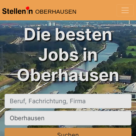
OBERHAUSEN
Die besten
Jobs in
Oberhausen
Beruf, Fachrichtung, Firma
Ort, Stadt
Suchen