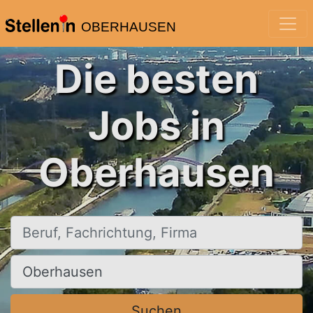
OBERHAUSEN
Die besten
Jobs in
Oberhausen
Beruf, Fachrichtung, Firma
Ort, Stadt
Suchen