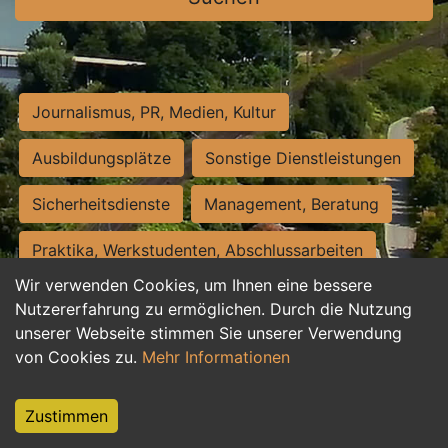
Journalismus, PR, Medien, Kultur
Ausbildungsplätze
Sonstige Dienstleistungen
Sicherheitsdienste
Management, Beratung
Praktika, Werkstudenten, Abschlussarbeiten
Wir verwenden Cookies, um Ihnen eine bessere
Personalwesen
Assistenz, Sekretariat
Nutzererfahrung zu ermöglichen. Durch die Nutzung
unserer Webseite stimmen Sie unserer Verwendung
Hilfskräfte, Aushilfs- und Nebenjobs
von Cookies zu.
Mehr Informationen
Einkauf, Logistik, Materialwirtschaft
Zustimmen
Weiterbildung, Studium, duale Ausbildung