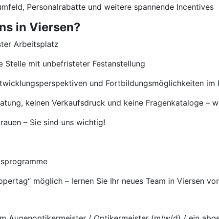
umfeld, Personalrabatte und weitere spannende Incentives
ns in Viersen?
ster Arbeitsplatz
 Stelle mit unbefristeter Festanstellung
ntwicklungsperspektiven und Fortbildungsmöglichkeiten im 
eratung, keinen Verkaufsdruck und keine Fragenkataloge – wi
auen – Sie sind uns wichtig!
ngsprogramme
uppertag“ möglich – lernen Sie Ihr neues Team in Viersen vo
m Augenoptikermeister / Optikermeister (m/w/d) / ein abg