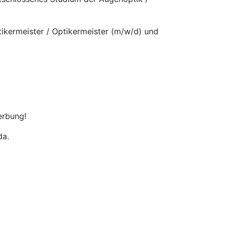
ptikermeister / Optikermeister (m/w/d) und
erbung!
da.