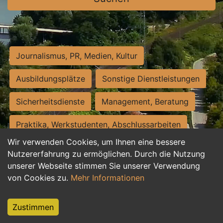
Journalismus, PR, Medien, Kultur
Ausbildungsplätze
Sonstige Dienstleistungen
Sicherheitsdienste
Management, Beratung
Praktika, Werkstudenten, Abschlussarbeiten
Wir verwenden Cookies, um Ihnen eine bessere
Personalwesen
Assistenz, Sekretariat
Nutzererfahrung zu ermöglichen. Durch die Nutzung
unserer Webseite stimmen Sie unserer Verwendung
Hilfskräfte, Aushilfs- und Nebenjobs
von Cookies zu.
Mehr Informationen
Einkauf, Logistik, Materialwirtschaft
Zustimmen
Weiterbildung, Studium, duale Ausbildung