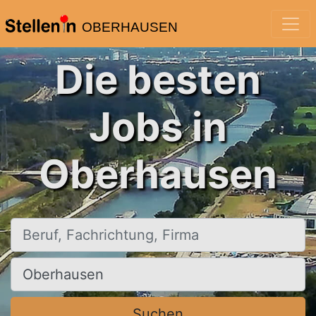
OBERHAUSEN
Die besten
Jobs in
Oberhausen
Beruf, Fachrichtung, Firma
Ort, Stadt
Suchen