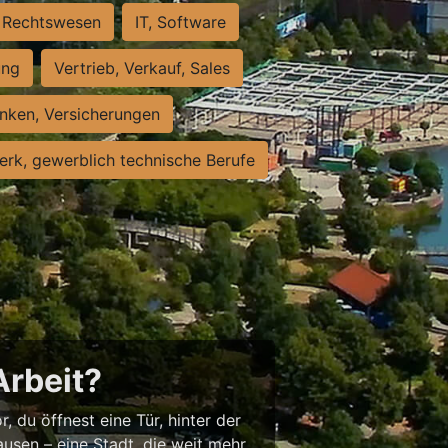
Rechtswesen
IT, Software
ung
Vertrieb, Verkauf, Sales
nken, Versicherungen
rk, gewerblich technische Berufe
Arbeit?
, du öffnest eine Tür, hinter der
usen – eine Stadt, die weit mehr