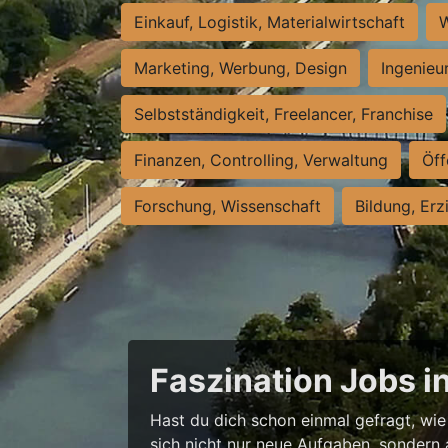
Einkauf, Logistik, Materialwirtschaft
W
Marketing, Werbung, Design
Ingenieu
Selbstständigkeit, Freelancer, Franchise
Finanzen, Controlling, Verwaltung
Öff
Forschung, Wissenschaft
Bildung, Erz
Faszination Jobs i
Hast du dich schon einmal gefragt, wie 
sich nicht nur neue Aufgaben, sondern 