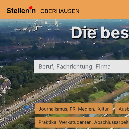
OBERHAUSEN
Die be
Beruf, Fachrichtung, Firma
Journalismus, PR, Medien, Kultur
Ausb
Praktika, Werkstudenten, Abschlussarbei