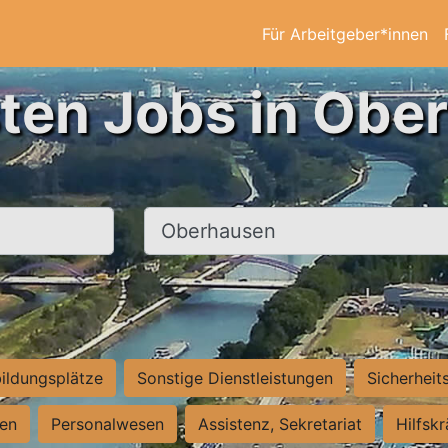
Für Arbeitgeber*innen
sten Jobs in Obe
Ort, Stadt
ildungsplätze
Sonstige Dienstleistungen
Sicherheit
ten
Personalwesen
Assistenz, Sekretariat
Hilfsk