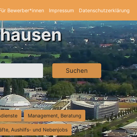
Für Bewerber*innen
Impressum
Datenschutzerklärung
rhausen
Suchen
sdienste
Management, Beratung
räfte, Aushilfs- und Nebenjobs