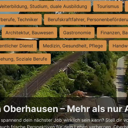
eiterbildung, Studium, duale Ausbildung
Tourismus
rberufe, Techniker
Berufskraftfahrer, Personenbeförder
Architektur, Bauwesen
Gastronomie
Finanzen, Ba
entlicher Dienst
Medizin, Gesundheit, Pflege
Handwe
iehung, Soziale Berufe
n Oberhausen – Mehr als nur 
spannend dein nächster Job wirklich sein kann? Stell dir vor
auch frische Perspektiven für dein Leben verbergen. Oberha