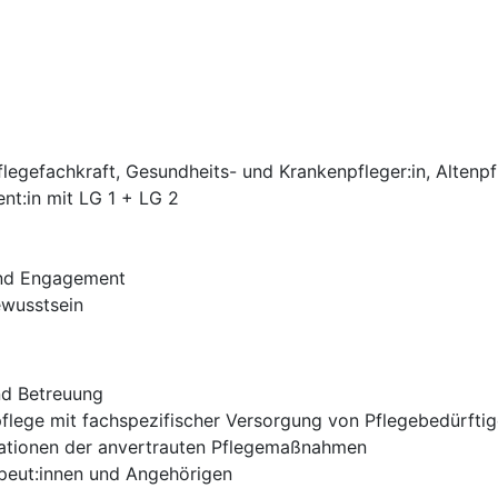
egefachkraft, Gesundheits- und Krankenpfleger:in, Altenpfl
ent:in mit LG 1 + LG 2
und Engagement
ewusstsein
und Betreuung
lege mit fachspezifischer Versorgung von Pflegebedürfti
ationen der anvertrauten Pflegemaßnahmen
peut:innen und Angehörigen