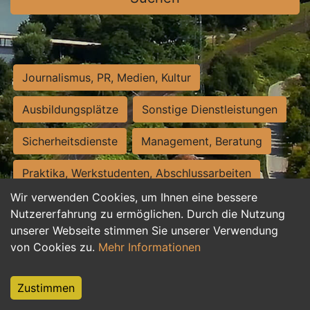
Journalismus, PR, Medien, Kultur
Ausbildungsplätze
Sonstige Dienstleistungen
Sicherheitsdienste
Management, Beratung
Praktika, Werkstudenten, Abschlussarbeiten
Wir verwenden Cookies, um Ihnen eine bessere
Personalwesen
Assistenz, Sekretariat
Nutzererfahrung zu ermöglichen. Durch die Nutzung
unserer Webseite stimmen Sie unserer Verwendung
Hilfskräfte, Aushilfs- und Nebenjobs
von Cookies zu.
Mehr Informationen
Einkauf, Logistik, Materialwirtschaft
Zustimmen
Weiterbildung, Studium, duale Ausbildung