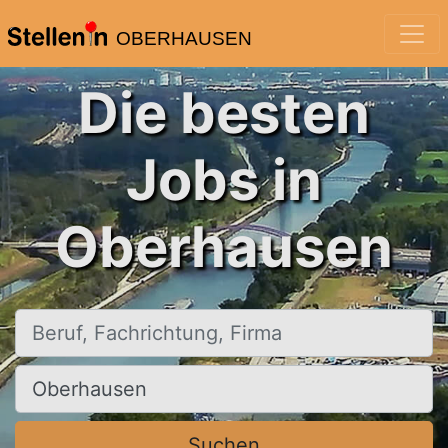
OBERHAUSEN
Die besten
Jobs in
Oberhausen
Beruf, Fachrichtung, Firma
Ort, Stadt
Suchen