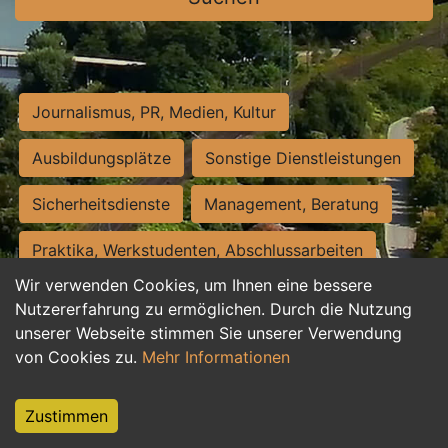
Journalismus, PR, Medien, Kultur
Ausbildungsplätze
Sonstige Dienstleistungen
Sicherheitsdienste
Management, Beratung
Praktika, Werkstudenten, Abschlussarbeiten
Wir verwenden Cookies, um Ihnen eine bessere
Personalwesen
Assistenz, Sekretariat
Nutzererfahrung zu ermöglichen. Durch die Nutzung
unserer Webseite stimmen Sie unserer Verwendung
Hilfskräfte, Aushilfs- und Nebenjobs
von Cookies zu.
Mehr Informationen
Einkauf, Logistik, Materialwirtschaft
Zustimmen
Weiterbildung, Studium, duale Ausbildung