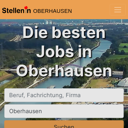
OBERHAUSEN
Die besten
Jobs in
Oberhausen
Beruf, Fachrichtung, Firma
Ort, Stadt
Suchen