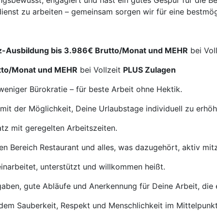
ngsbewusst, engagiert und hast ein gutes Gespür für die Be
tdienst zu arbeiten – gemeinsam sorgen wir für eine bestmö
enz-Ausbildung bis 3.986€ Brutto/Monat und MEHR
bei Vol
utto/Monat und MEHR
bei Vollzeit
PLUS Zulagen
niger Bürokratie – für beste Arbeit ohne Hektik.
mit der Möglichkeit, Deine Urlaubstage individuell zu erhöh
atz mit geregelten Arbeitszeiten.
n Bereich Restaurant und alles, was dazugehört, aktiv mit
inarbeitet, unterstützt und willkommen heißt.
aben, gute Abläufe und Anerkennung für Deine Arbeit, die e
 dem Sauberkeit, Respekt und Menschlichkeit im Mittelpunkt