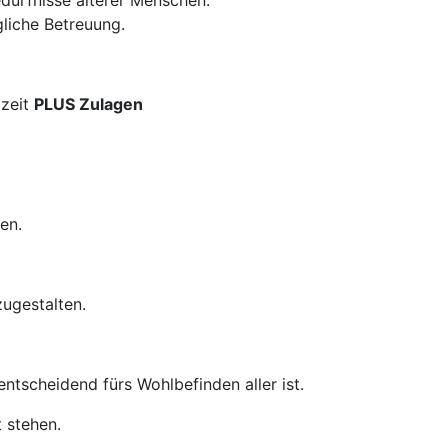
dürfnisse älterer Menschen.
gliche Betreuung.
lzeit
PLUS Zulagen
en.
zugestalten.
ntscheidend fürs Wohlbefinden aller ist.
 stehen.