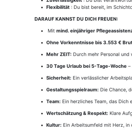
Zuverlässigkeit
: Du bist verantwortu
Flexibilität
: Du bist bereit, im Schich
DARAUF KANNST DU DICH FREUEN:
Mit
mind. einjähriger Pflegeassist
Ohne Vorkenntnisse bis 3.553 € Br
Mehr ZEIT:
Durch mehr Personal und we
30 Tage Urlaub bei 5-Tage-Woche
– 
Sicherheit:
Ein verlässlicher Arbeitspl
Gestaltungsspielraum:
Die Chance, de
Team:
Ein herzliches Team, das Dich e
Wertschätzung & Respekt:
Klare Aufg
Kultur:
Ein Arbeitsumfeld mit Herz, in