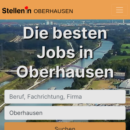
OBERHAUSEN
Die besten
Jobs in
Oberhausen
Beruf, Fachrichtung, Firma
Ort, Stadt
Suchen