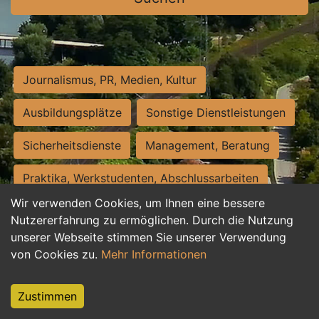
Journalismus, PR, Medien, Kultur
Ausbildungsplätze
Sonstige Dienstleistungen
Sicherheitsdienste
Management, Beratung
Praktika, Werkstudenten, Abschlussarbeiten
Wir verwenden Cookies, um Ihnen eine bessere
Personalwesen
Assistenz, Sekretariat
Nutzererfahrung zu ermöglichen. Durch die Nutzung
unserer Webseite stimmen Sie unserer Verwendung
Hilfskräfte, Aushilfs- und Nebenjobs
von Cookies zu.
Mehr Informationen
Einkauf, Logistik, Materialwirtschaft
Zustimmen
Weiterbildung, Studium, duale Ausbildung