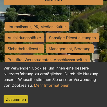
Journalismus, PR, Medien, Kultur
Ausbildungsplätze
Sonstige Dienstleistungen
Sicherheitsdienste
Management, Beratung
Praktika, Werkstudenten, Abschlussarbeiten
Wir verwenden Cookies, um Ihnen eine bessere
Personalwesen
Assistenz, Sekretariat
Nutzererfahrung zu ermöglichen. Durch die Nutzung
unserer Webseite stimmen Sie unserer Verwendung
Hilfskräfte, Aushilfs- und Nebenjobs
von Cookies zu.
Mehr Informationen
Einkauf, Logistik, Materialwirtschaft
Zustimmen
Weiterbildung, Studium, duale Ausbildung