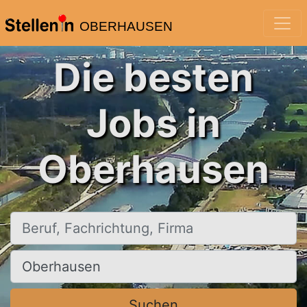
OBERHAUSEN
Die besten
Jobs in
Oberhausen
Beruf, Fachrichtung, Firma
Ort, Stadt
Suchen