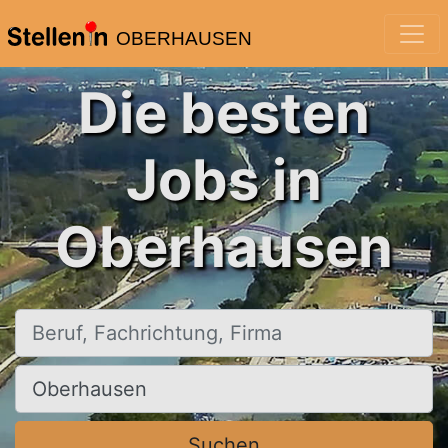
OBERHAUSEN
Die besten
Jobs in
Oberhausen
Beruf, Fachrichtung, Firma
Ort, Stadt
Suchen