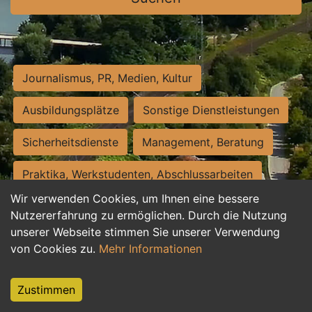
Journalismus, PR, Medien, Kultur
Ausbildungsplätze
Sonstige Dienstleistungen
Sicherheitsdienste
Management, Beratung
Praktika, Werkstudenten, Abschlussarbeiten
Wir verwenden Cookies, um Ihnen eine bessere
Personalwesen
Assistenz, Sekretariat
Nutzererfahrung zu ermöglichen. Durch die Nutzung
unserer Webseite stimmen Sie unserer Verwendung
Hilfskräfte, Aushilfs- und Nebenjobs
von Cookies zu.
Mehr Informationen
Einkauf, Logistik, Materialwirtschaft
Zustimmen
Weiterbildung, Studium, duale Ausbildung