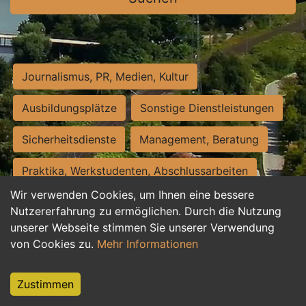
Journalismus, PR, Medien, Kultur
Ausbildungsplätze
Sonstige Dienstleistungen
Sicherheitsdienste
Management, Beratung
Praktika, Werkstudenten, Abschlussarbeiten
Wir verwenden Cookies, um Ihnen eine bessere
Personalwesen
Assistenz, Sekretariat
Nutzererfahrung zu ermöglichen. Durch die Nutzung
unserer Webseite stimmen Sie unserer Verwendung
Hilfskräfte, Aushilfs- und Nebenjobs
von Cookies zu.
Mehr Informationen
Einkauf, Logistik, Materialwirtschaft
Zustimmen
Weiterbildung, Studium, duale Ausbildung