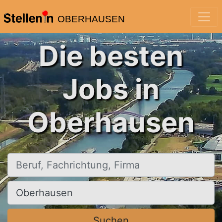
OBERHAUSEN
Die besten
Jobs in
Oberhausen
Beruf, Fachrichtung, Firma
Ort, Stadt
Suchen