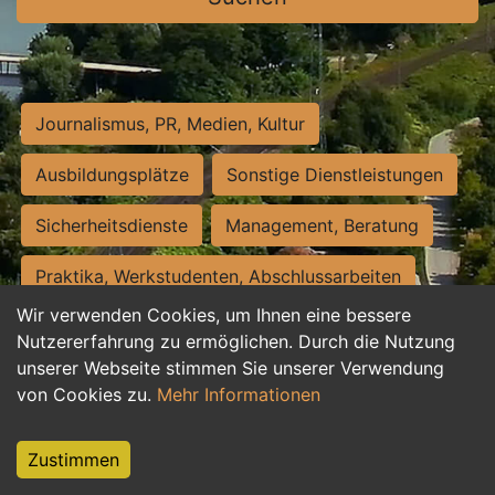
Journalismus, PR, Medien, Kultur
Ausbildungsplätze
Sonstige Dienstleistungen
Sicherheitsdienste
Management, Beratung
Praktika, Werkstudenten, Abschlussarbeiten
Wir verwenden Cookies, um Ihnen eine bessere
Personalwesen
Assistenz, Sekretariat
Nutzererfahrung zu ermöglichen. Durch die Nutzung
unserer Webseite stimmen Sie unserer Verwendung
Hilfskräfte, Aushilfs- und Nebenjobs
von Cookies zu.
Mehr Informationen
Einkauf, Logistik, Materialwirtschaft
Zustimmen
Weiterbildung, Studium, duale Ausbildung