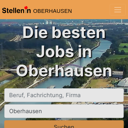
OBERHAUSEN
Die besten
Jobs in
Oberhausen
Beruf, Fachrichtung, Firma
Ort, Stadt
Suchen