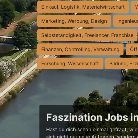
Einkauf, Logistik, Materialwirtschaft
W
Marketing, Werbung, Design
Ingenieu
Selbstständigkeit, Freelancer, Franchise
Finanzen, Controlling, Verwaltung
Öff
Forschung, Wissenschaft
Bildung, Erz
Faszination Jobs i
Hast du dich schon einmal gefragt, wie 
sich nicht nur neue Aufgaben, sondern 