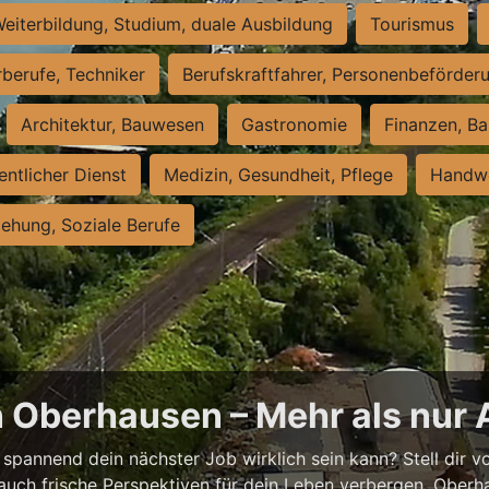
eiterbildung, Studium, duale Ausbildung
Tourismus
rberufe, Techniker
Berufskraftfahrer, Personenbeförder
Architektur, Bauwesen
Gastronomie
Finanzen, Ba
entlicher Dienst
Medizin, Gesundheit, Pflege
Handwe
iehung, Soziale Berufe
n Oberhausen – Mehr als nur 
spannend dein nächster Job wirklich sein kann? Stell dir vor
auch frische Perspektiven für dein Leben verbergen. Oberha