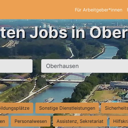
Für Arbeitgeber*innen
sten Jobs in Obe
Ort, Stadt
ildungsplätze
Sonstige Dienstleistungen
Sicherheit
ten
Personalwesen
Assistenz, Sekretariat
Hilfsk