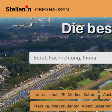
OBERHAUSEN
Die be
Beruf, Fachrichtung, Firma
Journalismus, PR, Medien, Kultur
Ausb
Praktika, Werkstudenten, Abschlussarbei