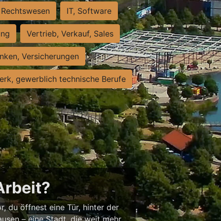
Rechtswesen
IT, Software
ung
Vertrieb, Verkauf, Sales
nken, Versicherungen
rk, gewerblich technische Berufe
Arbeit?
, du öffnest eine Tür, hinter der
usen – eine Stadt, die weit mehr