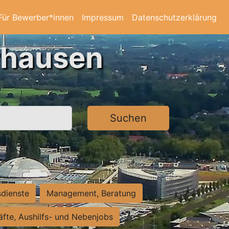
Für Bewerber*innen
Impressum
Datenschutzerklärung
rhausen
Suchen
sdienste
Management, Beratung
räfte, Aushilfs- und Nebenjobs