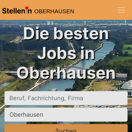
OBERHAUSEN
Die besten
Jobs in
Oberhausen
Beruf, Fachrichtung, Firma
Ort, Stadt
Suchen