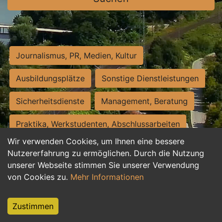
Journalismus, PR, Medien, Kultur
Ausbildungsplätze
Sonstige Dienstleistungen
Sicherheitsdienste
Management, Beratung
Praktika, Werkstudenten, Abschlussarbeiten
Wir verwenden Cookies, um Ihnen eine bessere
Personalwesen
Assistenz, Sekretariat
Nutzererfahrung zu ermöglichen. Durch die Nutzung
unserer Webseite stimmen Sie unserer Verwendung
Hilfskräfte, Aushilfs- und Nebenjobs
von Cookies zu.
Mehr Informationen
Einkauf, Logistik, Materialwirtschaft
Zustimmen
Weiterbildung, Studium, duale Ausbildung