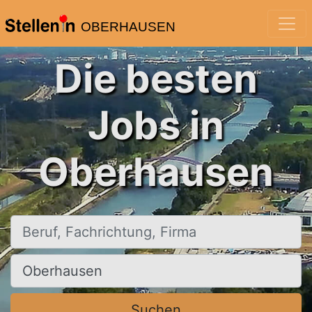
OBERHAUSEN
Die besten
Jobs in
Oberhausen
Beruf, Fachrichtung, Firma
Ort, Stadt
Suchen