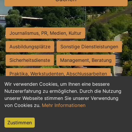
Journalismus, PR, Medien, Kultur
Ausbildungsplätze
Sonstige Dienstleistungen
Sicherheitsdienste
Management, Beratung
Praktika, Werkstudenten, Abschlussarbeiten
Wir verwenden Cookies, um Ihnen eine bessere
Personalwesen
Assistenz, Sekretariat
Nutzererfahrung zu ermöglichen. Durch die Nutzung
unserer Webseite stimmen Sie unserer Verwendung
Hilfskräfte, Aushilfs- und Nebenjobs
von Cookies zu.
Mehr Informationen
Einkauf, Logistik, Materialwirtschaft
Zustimmen
Weiterbildung, Studium, duale Ausbildung