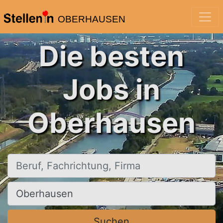
OBERHAUSEN
Die besten
Jobs in
Oberhausen
Beruf, Fachrichtung, Firma
Ort, Stadt
Suchen