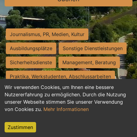
Journalismus, PR, Medien, Kultur
Ausbildungsplätze
Sonstige Dienstleistungen
Sicherheitsdienste
Management, Beratung
Praktika, Werkstudenten, Abschlussarbeiten
Wir verwenden Cookies, um Ihnen eine bessere
Personalwesen
Assistenz, Sekretariat
Nutzererfahrung zu ermöglichen. Durch die Nutzung
unserer Webseite stimmen Sie unserer Verwendung
Hilfskräfte, Aushilfs- und Nebenjobs
von Cookies zu.
Mehr Informationen
Einkauf, Logistik, Materialwirtschaft
Zustimmen
Weiterbildung, Studium, duale Ausbildung