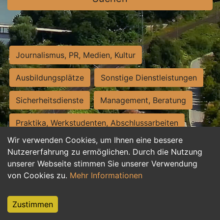
Journalismus, PR, Medien, Kultur
Ausbildungsplätze
Sonstige Dienstleistungen
Sicherheitsdienste
Management, Beratung
Praktika, Werkstudenten, Abschlussarbeiten
Wir verwenden Cookies, um Ihnen eine bessere
Personalwesen
Assistenz, Sekretariat
Nutzererfahrung zu ermöglichen. Durch die Nutzung
unserer Webseite stimmen Sie unserer Verwendung
Hilfskräfte, Aushilfs- und Nebenjobs
von Cookies zu.
Mehr Informationen
Einkauf, Logistik, Materialwirtschaft
Zustimmen
Weiterbildung, Studium, duale Ausbildung