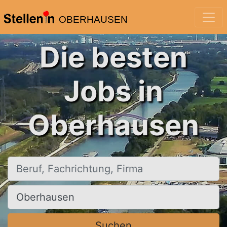
OBERHAUSEN
Die besten
Jobs in
Oberhausen
Beruf, Fachrichtung, Firma
Ort, Stadt
Suchen